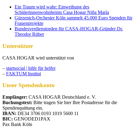
Ein Traum wird wahr: Einweihung des
Schülerinnenwohnheims Casa Hogar Niña María
Gürzenich-Orchester Köln sammelt 45.000 Euro Spenden für
Frauenprojekte
Bundesverdienstorden für CASA-HOGAR-Gründer Dr.
Theodor Rüber
Unterstützer
CASA HOGAR wird unterstützt von
–
startsocial | hilfe für helfer
–
FAKTUM Institut
Unser Spendenkonto
Empfänger:
CASA HOGAR Deutschland e. V.
Buchungstext:
Bitte tragen Sie hier Ihre Postadresse für die
Spendenquittung ein.
IBAN:
DE34 3706 0193 1019 5600 11
BIC:
GENODED1PAX
Pax Bank Köln