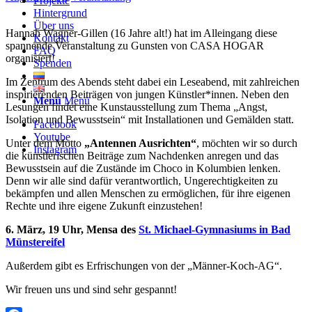
Projekte
Hintergrund
Über uns
Hannah Wagner-Gillen (16 Jahre alt!) hat im Alleingang diese
Kontakt
spannende Veranstaltung zu Gunsten von CASA HOGAR
FAQ
organisiert!
Spenden
Im Zentrum des Abends steht dabei ein Leseabend, mit zahlreichen
inspirierenden Beiträgen von jungen Künstler*innen. Neben den
Menü
Menü
Lesungen findet eine Kunstausstellung zum Thema „Angst,
Isolation und Bewusstsein“ mit Installationen und Gemälden statt.
Facebook
Youtube
Unter dem Motto
„Antennen Ausrichten“
, möchten wir so durch
Instagram
die künstlerischen Beiträge zum Nachdenken anregen und das
Bewusstsein auf die Zustände im Choco in Kolumbien lenken.
Denn wir alle sind dafür verantwortlich, Ungerechtigkeiten zu
bekämpfen und allen Menschen zu ermöglichen, für ihre eigenen
Rechte und ihre eigene Zukunft einzustehen!
6. März, 19 Uhr, Mensa des
St. Michael-Gymnasiums in Bad
Münstereifel
Außerdem gibt es Erfrischungen von der „Männer-Koch-AG“.
Wir freuen uns und sind sehr gespannt!