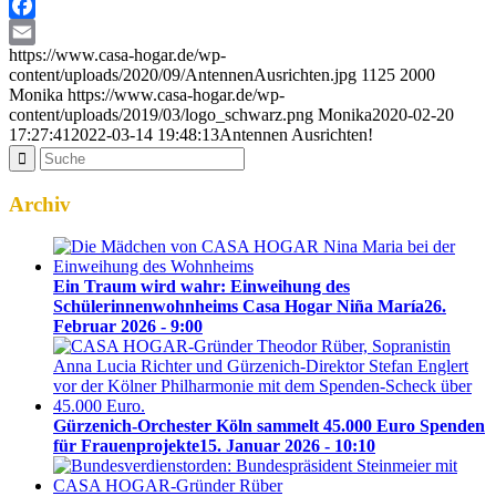
Facebook
https://www.casa-hogar.de/wp-
Email
content/uploads/2020/09/AntennenAusrichten.jpg
1125
2000
Monika
https://www.casa-hogar.de/wp-
content/uploads/2019/03/logo_schwarz.png
Monika
2020-02-20
17:27:41
2022-03-14 19:48:13
Antennen Ausrichten!
Archiv
Ein Traum wird wahr: Einweihung des
Schülerinnenwohnheims Casa Hogar Niña María
26.
Februar 2026 - 9:00
Gürzenich-Orchester Köln sammelt 45.000 Euro Spenden
für Frauenprojekte
15. Januar 2026 - 10:10