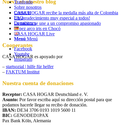
Nuevo en nuestro blog
Trasfondo
Sobre nosotros
Contacto
CASA HOGAR recibe la medalla más alta de Colombia
FAQ
Un agradecimiento muy especial a todos!
Donaciones
La música se une a un compromiso apasionado
El pez arco iris en Chocó
CASA HOGAR Live
Menú
Menú
Cooperantes
Facebook
Youtube
CASA HOGAR es apoyado por
Instagram
–
startsozial | hilfe für helfer
–
FAKTUM Institut
Nuestra cuenta de donaciones
Receptor:
CASA HOGAR Deutschland e. V.
Asunto:
Por favor escriba aquí su dirección postal para que
podamos hacerle llegar su recibo de donación.
IBAN:
DE34 3706 0193 1019 5600 11
BIC:
GENODED1PAX
Pax Bank Köln, Alemania