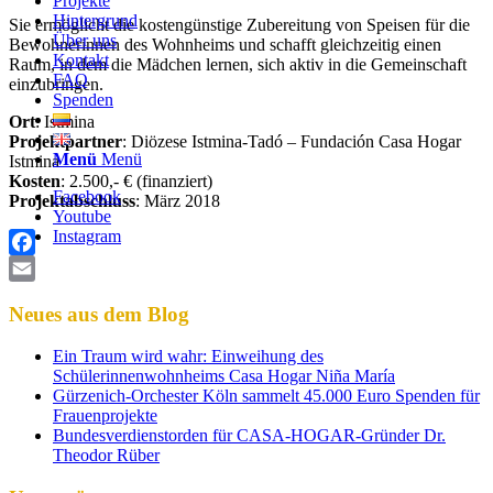
Projekte
Hintergrund
Sie ermöglicht die kostengünstige Zubereitung von Speisen für die
Über uns
Bewohnerinnen des Wohnheims und schafft gleichzeitig einen
Kontakt
Raum, in dem die Mädchen lernen, sich aktiv in die Gemeinschaft
FAQ
einzubringen.
Spenden
Ort
: Istmina
Projektpartner
: Diözese Istmina-Tadó – Fundación Casa Hogar
Menü
Menü
Istmina
Kosten
: 2.500,- € (finanziert)
Facebook
Projektabschluss
: März 2018
Youtube
Instagram
Facebook
Email
Neues aus dem Blog
Ein Traum wird wahr: Einweihung des
Schülerinnenwohnheims Casa Hogar Niña María
Gürzenich-Orchester Köln sammelt 45.000 Euro Spenden für
Frauenprojekte
Bundesverdienstorden für CASA-HOGAR-Gründer Dr.
Theodor Rüber