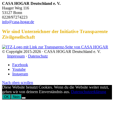
CASA HOGAR Deutschland e. V.
Haager Weg 116
53127 Bonn
0228/97274223
info@casa-hogar.de
Wir sind Unterzeichner der Initiative Transparente
Zivilgesellschaft
© Copyright 2015-2026 · CASA HOGAR Deutschland e. V.
Impressum
·
Datenschutz
Facebook
Youtube
Instagram
Nach oben scrollen
Diese Website benutzt Cookies. Wenn du die Website weiter nutzt,
gehen wir von deinem Einverständnis aus.
Datenschutzerklärung
OK
Nein