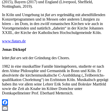
(2015), Bayern (2017) und England (Liverpool, Sheffield,
Nottingham, 2019).
In Köln und Umgebung ist
fiat ars
regelmäßig mit abendfüllenden
Konzertprogrammen und in Messen oder anderen Liturgien zu
hören – im Dom, in den zwölf romanischen Kirchen wie auch in
Vorortgemeinden und natürlich „daheim“ in der Kirche Johannes
XXIII., der Kirche der Katholischen Hochschulgemeinde Köln.
www.fiatars.de
Jonas Dickopf
leitet
fiat ars
seit der Gründung des Chores.
1982 in eine musikaffine Familie hineingeboren, studierte er nach
dem Abitur Philosophie und Germanistik in Bonn und Köln. Er
absolvierte die kirchenmusikalische C-Ausbildung („Teilbereichs-
qualifikation Chorleitung“) im Erzbistum Köln. Musikalisch geprägt
haben ihn vor allem seine Lehrer Erik Sohn und Boleslav Martfeld
sowie die Zeit als Knabe im Kölner Domchor unter
Domkapellmeister Prof. Eberhard Metternich.
Facebook