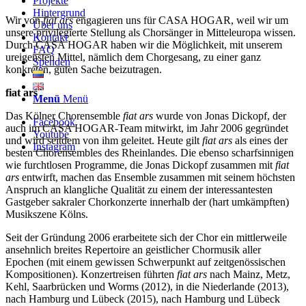
Projekte
Hintergrund
Wir von
fiat ars
engagieren uns für CASA HOGAR, weil wir um
Über uns
unsere privilegierte Stellung als Chorsänger in Mitteleuropa wissen.
Kontakt
Durch CASA HOGAR haben wir die Möglichkeit, mit unserem
FAQ
ureigensten Mittel, nämlich dem Chorgesang, zu einer ganz
Spenden
konkreten, guten Sache beizutragen.
fiat ars
Menü
Menü
Das Kölner Chorensemble
fiat ars
wurde von Jonas Dickopf, der
Facebook
auch im CASA HOGAR-Team mitwirkt, im Jahr 2006 gegründet
Youtube
und wird seitdem von ihm geleitet. Heute gilt
fiat ars
als eines der
Instagram
besten Chorensembles des Rheinlandes. Die ebenso scharfsinnigen
wie furchtlosen Programme, die Jonas Dickopf zusammen mit
fiat
ars
entwirft, machen das Ensemble zusammen mit seinem höchsten
Anspruch an klangliche Qualität zu einem der interessantesten
Gastgeber sakraler Chorkonzerte innerhalb der (hart umkämpften)
Musikszene Kölns.
Seit der Gründung 2006 erarbeitete sich der Chor ein mittlerweile
ansehnlich breites Repertoire an geistlicher Chormusik aller
Epochen (mit einem gewissen Schwerpunkt auf zeitgenössischen
Kompositionen). Konzertreisen führten
fiat ars
nach Mainz, Metz,
Kehl, Saarbrücken und Worms (2012), in die Niederlande (2013),
nach Hamburg und Lübeck (2015), nach Hamburg und Lübeck