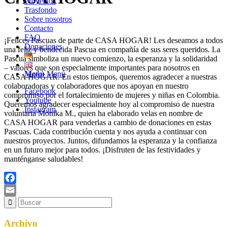
Proyectos
Trasfondo
Sobre nosotros
Contacto
FAQ
¡Felices Pascuas de parte de CASA HOGAR! Les deseamos a todos
Donaciones
una feliz y bendecida Pascua en compañía de sus seres queridos. La
Pascua simboliza un nuevo comienzo, la esperanza y la solidaridad
– valores que son especialmente importantes para nosotros en
Menú
Menú
CASA HOGAR. En estos tiempos, queremos agradecer a nuestras
colaboradoras y colaboradores que nos apoyan en nuestro
Facebook
compromiso por el fortalecimiento de mujeres y niñas en Colombia.
Youtube
Queremos agradecer especialmente hoy al compromiso de nuestra
Instagram
voluntaria Monika M., quien ha elaborado velas en nombre de
CASA HOGAR para venderlas a cambio de donaciones en estas
Pascuas. Cada contribución cuenta y nos ayuda a continuar con
nuestros proyectos. Juntos, difundamos la esperanza y la confianza
en un futuro mejor para todos. ¡Disfruten de las festividades y
manténganse saludables!
Facebook
Email
Archivo