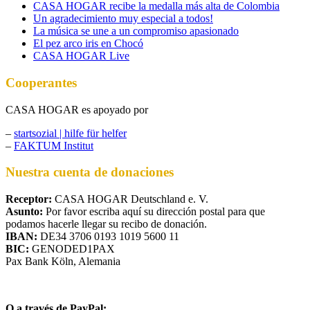
CASA HOGAR recibe la medalla más alta de Colombia
Un agradecimiento muy especial a todos!
La música se une a un compromiso apasionado
El pez arco iris en Chocó
CASA HOGAR Live
Cooperantes
CASA HOGAR es apoyado por
–
startsozial | hilfe für helfer
–
FAKTUM Institut
Nuestra cuenta de donaciones
Receptor:
CASA HOGAR Deutschland e. V.
Asunto:
Por favor escriba aquí su dirección postal para que
podamos hacerle llegar su recibo de donación.
IBAN:
DE34 3706 0193 1019 5600 11
BIC:
GENODED1PAX
Pax Bank Köln, Alemania
O a través de PayPal: