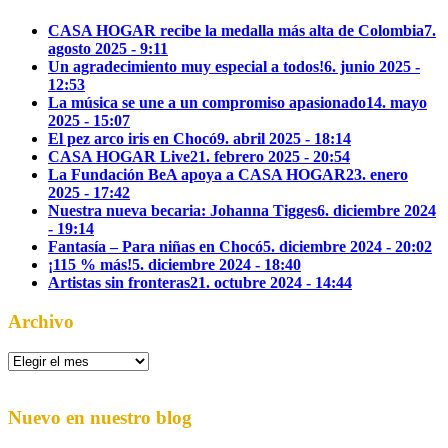
CASA HOGAR recibe la medalla más alta de Colombia
7.
agosto 2025 - 9:11
Un agradecimiento muy especial a todos!
6. junio 2025 -
12:53
La música se une a un compromiso apasionado
14. mayo
2025 - 15:07
El pez arco iris en Chocó
9. abril 2025 - 18:14
CASA HOGAR Live
21. febrero 2025 - 20:54
La Fundación BeA apoya a CASA HOGAR
23. enero
2025 - 17:42
Nuestra nueva becaria: Johanna Tigges
6. diciembre 2024
- 19:14
Fantasía – Para niñas en Chocó
5. diciembre 2024 - 20:02
¡115 % más!
5. diciembre 2024 - 18:40
Artistas sin fronteras
21. octubre 2024 - 14:44
Archivo
Archivo
Nuevo en nuestro blog