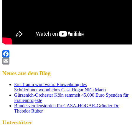
Facebook
Email
Neues aus dem Blog
Ein Traum wird wahr: Einweihung des
Schülerinnenwohnheims Casa Hogar Niña María
Gürzenich-Orchester Köln sammelt 45.000 Euro Spenden für
Frauenprojekte
Bundesverdienstorden für CASA-HOGAR-Gründer Dr.
Theodor Rüber
Unterstützer