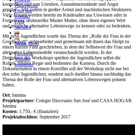
Projekte
kontrolliert und von Unruhen, Ausnahmezustände und Angst
Hintergrund
geprägt – lebt zudem in großer Armut und machistischen Strukturen.
Über uns
Viele Frauen werden bereits im Kindesalter aus Unwissen oder in
Kontakt
Fortsetzung struktureller Muster Mutter, ohne ihren eigenen Wert
FAQ
und mögliche alternative Lebenswege zu kennen oder zu bedenken.
Spenden
Mit zehn Jugendlichen wurde das Thema der „Rolle der Frau in der
Gesellschaft“ aufgearbeitet und gemeinsam mit ihnen das Skript zu
Menü
Menü
einem kurzen Film geschrieben, in dem der Selbstwert der Frau und
alternative Lebensmodelle veranschaulicht werden. In der
Facebook
Drehphase des Workshops spielten die Jugendlichen selbst die
Youtube
Rollen, führten Regie und bedienten die Kamera. Durch die
Instagram
Dokumentation in einem Kurzfilm soll der Workshop nicht nur bei
den zehn Jugendlichen, sondern auch darüber hinaus nachhaltig das
Thema der Rolle der Frau und alternativen Lebenswegen präsent
halten.
Ort
: Istmina
Projektpartner
: Colegio Diocesano San José und CASA HOGAR
Istmina
Kosten
: 1.750,- € (finanziert)
Projektabschluss
: September 2017