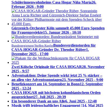
Schülerinnenwohnheims Casa Hogar Niña María
26.
Februar 2026 - 9:00
Gürzenich-Orchester Köln sammelt 45.000 Euro Spenden
für Frauenprojekte
15. Januar 2026 - 10:10
Bundesverdienstorden für
Bundesregierung/Steffen Kugler
CASA-HOGAR-Gründer Dr. Theodor Rüber
1.
Dezember 2025 - 17:00
Zwei Kölsche Originale für CASA HOGAR
28. November
2025 - 9:57
Adventsaktion: Deine Spende wirkt jetzt 25 % stärker –
an allen vier Adventssonntagen
23. November 2025 - 9:00
Benefizkonzert am 14. September in Bonn
12. September
2025 - 12:24
CASA HOGAR mit höchstem kolumbianischem Orden
ausgezeichnet
27. Juli 2025 - 20:39
Ein besonderer Dank an uns Alle
6. Juni 2025 - 12:48
Musik trifft leidenschaftliches Engagement !
14. Mai 2025