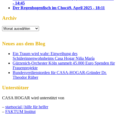
- 14:45
Der Regenbogenfisch im Chocó
9. April 2025 - 18:11
Archiv
Archiv
Neues aus dem Blog
Ein Traum wird wahr: Einweihung des
Schülerinnenwohnheims Casa Hogar Niña María
Gürzenich-Orchester Köln sammelt 45.000 Euro Spenden für
Frauenprojekte
Bundesverdienstorden für CASA-HOGAR-Gründer Dr.
Theodor Rüber
Unterstützer
CASA HOGAR wird unterstützt von
–
startsocial | hilfe für helfer
–
FAKTUM Institut