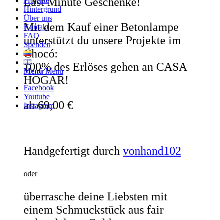
Last Minute Geschenke!
Projekte
Hintergrund
Über uns
Mit dem Kauf einer Betonlampe
Kontakt
FAQ
unterstützt du unsere Projekte im
Spenden
Chocó:
100% des Erlöses gehen an CASA
Menü
Menü
HOGAR!
Facebook
Youtube
ab 69,00 €
Instagram
Handgefertigt durch
vonhand102
oder
überrasche deine Liebsten mit
einem Schmuckstück aus fair