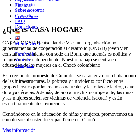
Trasfondo
Finanzas
Sobre nosotros
Prensa
Contacto
Impresiones
FAQ
Donaciones
¿Qué es CASA HOGAR?
CASA HOGAR Deutschland e.V. es una organización no
Menú
Menú
gubernamental de cooperación al desarrollo (ONGD) joven y en
constante crecimiento con sede en Bonn, que además es política y
Facebook
religiosamente independiente. Nuestro trabajo se centra en la
Youtube
educación de las mujeres en el Chocó colombiano.
Instagram
Esta región del noroeste de Colombia se caracteriza por el abandono
de las infraestructuras, la pobreza y un violento conflicto entre
grupos ilegales por los recursos naturales y las rutas de la droga que
dura ya décadas. Además, debido al machismo imperante, las niñas
y las mujeres suelen ser víctimas de violencia (sexual) y están
estructuralmente desfavorecidas.
Centrándonos en la educación de niñas y mujeres, promovemos un
cambio social sostenible y pacífico en el Chocó.
Más información