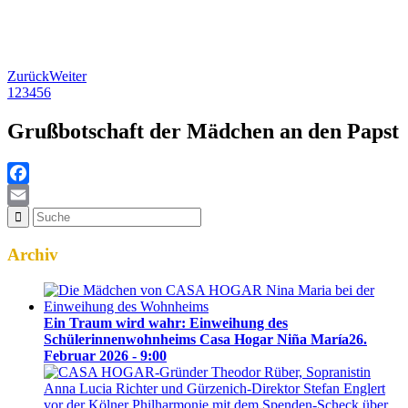
Zurück
Weiter
1
2
3
4
5
6
Grußbotschaft der Mädchen an den Papst
Facebook
Email
Archiv
Ein Traum wird wahr: Einweihung des
Schülerinnenwohnheims Casa Hogar Niña María
26.
Februar 2026 - 9:00