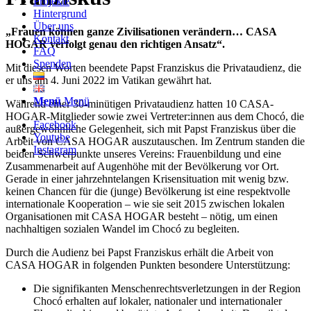
Projekte
Hintergrund
Über uns
„Frauen können ganze Zivilisationen verändern… CASA
Kontakt
HOGAR verfolgt genau den richtigen Ansatz“.
FAQ
Spenden
Mit diesen Worten beendete Papst Franziskus die Privataudienz, die
er uns am 4. Juni 2022 im Vatikan gewährt hat.
Menü
Menü
Während einer 30-minütigen Privataudienz hatten 10 CASA-
HOGAR-Mitglieder sowie zwei Vertreter:innen aus dem Chocó, die
Facebook
außergewöhnliche Gelegenheit, sich mit Papst Franziskus über die
Youtube
Arbeit von CASA HOGAR auszutauschen. Im Zentrum standen die
Instagram
beiden Schwerpunkte unseres Vereins: Frauenbildung und eine
Zusammenarbeit auf Augenhöhe mit der Bevölkerung vor Ort.
Gerade in einer jahrzehntelangen Krisensituation mit wenig bzw.
keinen Chancen für die (junge) Bevölkerung ist eine respektvolle
internationale Kooperation – wie sie seit 2015 zwischen lokalen
Organisationen mit CASA HOGAR besteht – nötig, um einen
nachhaltigen sozialen Wandel im Chocó zu begleiten.
Durch die Audienz bei Papst Franziskus erhält die Arbeit von
CASA HOGAR in folgenden Punkten besondere Unterstützung:
Die signifikanten Menschenrechtsverletzungen in der Region
Chocó erhalten auf lokaler, nationaler und internationaler