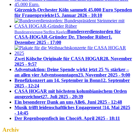
Gürzenich-Orchester Köln sammelt 45.000 Euro Spenden
für Frauenprojekte
15. Januar 2026 - 10:10
Bundesverdienstorden für
Bundesregierung/Steffen Kugler
CASA-HOGAR-Gründer Dr. Theodor Rüber
1.
Dezember 2025 - 17:00
Zwei Kölsche Originale für CASA HOGAR
28. November
2025 - 9:57
Adventsaktion: Deine Spende wirkt jetzt 25 % stärker –
an allen vier Adventssonntagen
23. November 2025 - 9:00
Benefizkonzert am 14. September in Bonn
12. September
2025 - 12:24
CASA HOGAR mit höchstem kolumbianischem Orden
ausgezeichnet
27. Juli 2025 - 20:39
Ein besonderer Dank an uns Alle
6. Juni 2025 - 12:48
Musik trifft leidenschaftliches Engagement !
14. Mai 2025
- 14:45
Der Regenbogenfisch im Chocó
9. April 2025 - 18:11
Archiv