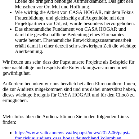
Ebene die dringend benötigte Aufmerksamkeit. Das gibt den
Menschen vor Ort Mut und Hoffnung.
Wie wichtig die Arbeit von CASA HOGAR, mit dem Fokus
Frauenbildung und gleichzeitig auf Augenhöhe mit den
Projektpartnern vor Ort, ist, wurde besonders hervorgehoben.
Das ehrenamtliche Fundament von CASA HOGAR und
damit die gesellschaftliche Bedeutung eines Ehrenamtes
wurde betont. Ehrenamtliche Entwicklungszusammenarbeit
erhält damit in einer derzeit sehr schwierigen Zeit die wichtige
Anerkennung.
Wir freuen uns sehr, dass der Papst unsere Projekte als Beispiele für
eine nachhaltige und respektvolle Entwicklungszusammenarbeit
gewürdigt hat.
Außerdem bedanken wir uns herzlich bei allen Ehrenamtlern: Innen,
die zur Audienz mitgekommen sind und uns dabei unterstützt haben,
dieses wichtige Ereignis für CASA HOGAR und für den Chocó zu
ermöglichen.
Mehr Infos über die Audienz können Sie in den folgenden Links
finden:
https://www.vaticannews.va/de/papst/news/2022-06/papst-
franziskus-audienz-casa-hogar-deutschland-kolumbien-