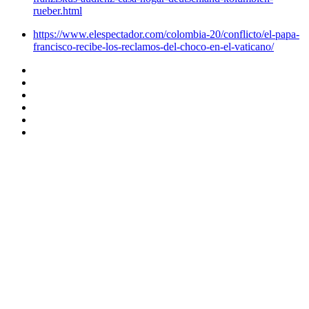
rueber.html
https://www.elespectador.com/colombia-20/conflicto/el-papa-
francisco-recibe-los-reclamos-del-choco-en-el-vaticano/