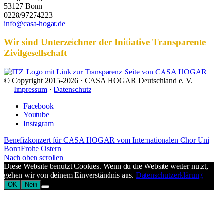
53127 Bonn
0228/97274223
info@casa-hogar.de
Wir sind Unterzeichner der Initiative Transparente
Zivilgesellschaft
© Copyright 2015-2026 · CASA HOGAR Deutschland e. V.
Impressum
·
Datenschutz
Facebook
Youtube
Instagram
Benefizkonzert für CASA HOGAR vom Internationalen Chor Uni
Bonn
Frohe Ostern
Nach oben scrollen
Diese Website benutzt Cookies. Wenn du die Website weiter nutzt,
gehen wir von deinem Einverständnis aus.
Datenschutzerklärung
OK
Nein