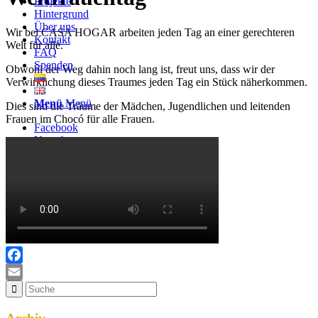
Projekte
Hintergrund
Über uns
Wir bei CASA HOGAR arbeiten jeden Tag an einer gerechteren
Kontakt
Welt für alle.
FAQ
Spenden
Obwohl der Weg dahin noch lang ist, freut uns, dass wir der
Verwirklichung dieses Traumes jeden Tag ein Stück näherkommen.
Menü
Menü
Dies sind die Träume der Mädchen, Jugendlichen und leitenden
Frauen im Chocó für alle Frauen.
Facebook
Youtube
Instagram
Facebook
Email