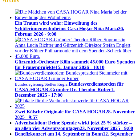
Archiv
Ein Traum wird wahr: Einweihung des
Schülerinnenwohnheims Casa Hogar Niña María
26.
Februar 2026 - 9:00
Gürzenich-Orchester Köln sammelt 45.000 Euro Spenden
für Frauenprojekte
15. Januar 2026 - 10:10
Bundesverdienstorden für
Bundesregierung/Steffen Kugler
CASA-HOGAR-Gründer Dr. Theodor Rüber
1.
Dezember 2025 - 17:00
Zwei Kölsche Originale für CASA HOGAR
28. November
2025 - 9:57
Adventsaktion: Deine Spende wirkt jetzt 25 % stärker –
an allen vier Adventssonntagen
23. November 2025 - 9:00
Benefizkonzert am 14. September in Bonn
12. September