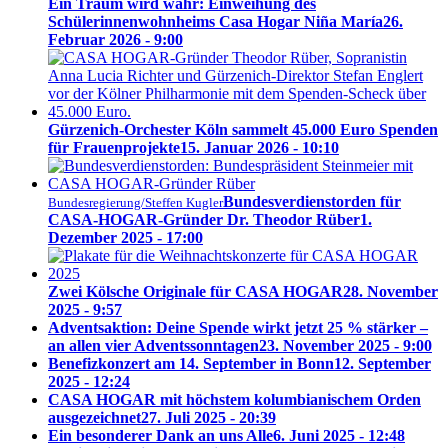
Ein Traum wird wahr: Einweihung des
Schülerinnenwohnheims Casa Hogar Niña María
26.
Februar 2026 - 9:00
Gürzenich-Orchester Köln sammelt 45.000 Euro Spenden
für Frauenprojekte
15. Januar 2026 - 10:10
Bundesverdienstorden für
Bundesregierung/Steffen Kugler
CASA-HOGAR-Gründer Dr. Theodor Rüber
1.
Dezember 2025 - 17:00
Zwei Kölsche Originale für CASA HOGAR
28. November
2025 - 9:57
Adventsaktion: Deine Spende wirkt jetzt 25 % stärker –
an allen vier Adventssonntagen
23. November 2025 - 9:00
Benefizkonzert am 14. September in Bonn
12. September
2025 - 12:24
CASA HOGAR mit höchstem kolumbianischem Orden
ausgezeichnet
27. Juli 2025 - 20:39
Ein besonderer Dank an uns Alle
6. Juni 2025 - 12:48