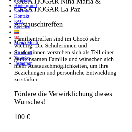
CASA HOGAR Niña María &
Projekte
Hintergrund
CASA HOGAR La Paz
Über uns
Kontakt
FAQ
Austauschtreffen
Spenden
Familientreffen sind im Chocó sehr
Menü
Menü
wichtig. Die Schülerinnen und
Studentinnen verstehen sich als Teil einer
Facebook
Youtube
gemeinsamen Familie und wünschen sich
Instagram
mehr Austauschmöglichkeiten, um ihre
Beziehungen und persönliche Entwicklung
zu stärken.
Fördere die Verwirklichung dieses
Wunsches!
100 €