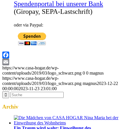
Spendenportal bei unserer Bank
(Giropay, SEPA-Lastschrift)
oder via Paypal:
Facebook
https://www.casa-hogar.de/wp-
Email
content/uploads/2019/03/logo_schwarz.png
0
0
magnus
https://www.casa-hogar.de/wp-
content/uploads/2019/03/logo_schwarz.png
magnus
2023-12-22
00:00:00
2023-11-23 23:01:00
Archiv
Ein Traum wird wahr: Einweihung des