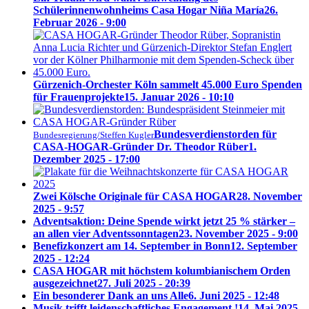
Schülerinnenwohnheims Casa Hogar Niña María
26.
Februar 2026 - 9:00
Gürzenich-Orchester Köln sammelt 45.000 Euro Spenden
für Frauenprojekte
15. Januar 2026 - 10:10
Bundesverdienstorden für
Bundesregierung/Steffen Kugler
CASA-HOGAR-Gründer Dr. Theodor Rüber
1.
Dezember 2025 - 17:00
Zwei Kölsche Originale für CASA HOGAR
28. November
2025 - 9:57
Adventsaktion: Deine Spende wirkt jetzt 25 % stärker –
an allen vier Adventssonntagen
23. November 2025 - 9:00
Benefizkonzert am 14. September in Bonn
12. September
2025 - 12:24
CASA HOGAR mit höchstem kolumbianischem Orden
ausgezeichnet
27. Juli 2025 - 20:39
Ein besonderer Dank an uns Alle
6. Juni 2025 - 12:48
Musik trifft leidenschaftliches Engagement !
14. Mai 2025