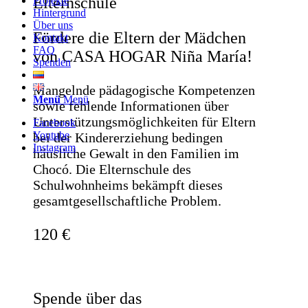
Elternschule
Projekte
Hintergrund
Über uns
Fördere die Eltern der Mädchen
Kontakt
FAQ
von CASA HOGAR Niña María!
Spenden
Mangelnde pädagogische Kompetenzen
Menü
Menü
sowie fehlende Informationen über
Unterstützungsmöglichkeiten für Eltern
Facebook
Youtube
bei der Kindererziehung bedingen
Instagram
häusliche Gewalt in den Familien im
Chocó. Die Elternschule des
Schulwohnheims bekämpft dieses
gesamtgesellschaftliche Problem.
120 €
Spende über das