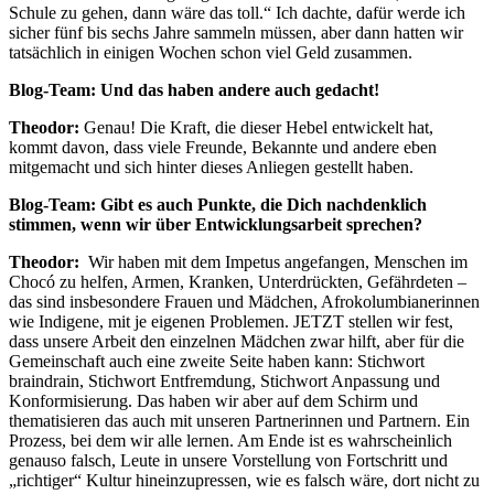
Schule zu gehen, dann wäre das toll.“ Ich dachte, dafür werde ich
sicher fünf bis sechs Jahre sammeln müssen, aber dann hatten wir
tatsächlich in einigen Wochen schon viel Geld zusammen.
Blog-Team: Und das haben andere auch gedacht!
Theodor:
Genau! Die Kraft, die dieser Hebel entwickelt hat,
kommt davon, dass viele Freunde, Bekannte und andere eben
mitgemacht und sich hinter dieses Anliegen gestellt haben.
Blog-Team: Gibt es auch Punkte, die Dich nachdenklich
stimmen, wenn wir über Entwicklungsarbeit sprechen?
Theodor:
Wir haben mit dem Impetus angefangen, Menschen im
Chocó zu helfen, Armen, Kranken, Unterdrückten, Gefährdeten –
das sind insbesondere Frauen und Mädchen, Afrokolumbianerinnen
wie Indigene, mit je eigenen Problemen. JETZT stellen wir fest,
dass unsere Arbeit den einzelnen Mädchen zwar hilft, aber für die
Gemeinschaft auch eine zweite Seite haben kann: Stichwort
braindrain, Stichwort Entfremdung, Stichwort Anpassung und
Konformisierung. Das haben wir aber auf dem Schirm und
thematisieren das auch mit unseren Partnerinnen und Partnern. Ein
Prozess, bei dem wir alle lernen. Am Ende ist es wahrscheinlich
genauso falsch, Leute in unsere Vorstellung von Fortschritt und
„richtiger“ Kultur hineinzupressen, wie es falsch wäre, dort nicht zu