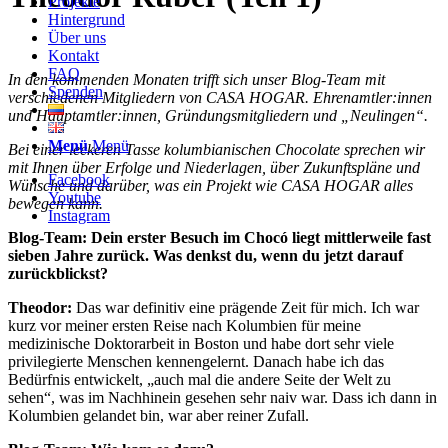
Projekte
Hintergrund
Über uns
Kontakt
FAQ
In den kommenden Monaten trifft sich unser Blog-Team mit
Spenden
verschiedenen Mitgliedern von CASA HOGAR. Ehrenamtler:innen
und Hauptamtler:innen, Gründungsmitgliedern und „Neulingen“.
Menü
Menü
Bei einer leckeren Tasse kolumbianischen Chocolate sprechen wir
mit Ihnen über Erfolge und Niederlagen, über Zukunftspläne und
Facebook
Wünsche und darüber, was ein Projekt wie CASA HOGAR alles
Youtube
bewegen kann.
Instagram
Blog-Team: Dein erster Besuch im Chocó liegt mittlerweile fast
sieben Jahre zurück. Was denkst du, wenn du jetzt darauf
zurückblickst?
Theodor:
Das war definitiv eine prägende Zeit für mich. Ich war
kurz vor meiner ersten Reise nach Kolumbien für meine
medizinische Doktorarbeit in Boston und habe dort sehr viele
privilegierte Menschen kennengelernt. Danach habe ich das
Bedürfnis entwickelt, „auch mal die andere Seite der Welt zu
sehen“, was im Nachhinein gesehen sehr naiv war. Dass ich dann in
Kolumbien gelandet bin, war aber reiner Zufall.