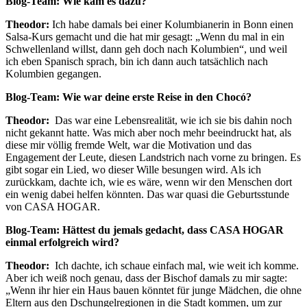
Blog-Team: Wie kam es dazu?
Theodor:
Ich habe damals bei einer Kolumbianerin in Bonn einen
Salsa-Kurs gemacht und die hat mir gesagt: „Wenn du mal in ein
Schwellenland willst, dann geh doch nach Kolumbien“, und weil
ich eben Spanisch sprach, bin ich dann auch tatsächlich nach
Kolumbien gegangen.
Blog-Team:
Wie war deine erste Reise in den Chocó?
Theodor:
Das war eine Lebensrealität, wie ich sie bis dahin noch
nicht gekannt hatte. Was mich aber noch mehr beeindruckt hat, als
diese mir völlig fremde Welt, war die Motivation und das
Engagement der Leute, diesen Landstrich nach vorne zu bringen. Es
gibt sogar ein Lied, wo dieser Wille besungen wird. Als ich
zurückkam, dachte ich, wie es wäre, wenn wir den Menschen dort
ein wenig dabei helfen könnten. Das war quasi die Geburtsstunde
von CASA HOGAR.
Blog-Team: Hättest du jemals gedacht, dass CASA HOGAR
einmal erfolgreich wird?
Theodor:
Ich dachte, ich schaue einfach mal, wie weit ich komme.
Aber ich weiß noch genau, dass der Bischof damals zu mir sagte:
„Wenn ihr hier ein Haus bauen könntet für junge Mädchen, die ohne
Eltern aus den Dschungelregionen in die Stadt kommen, um zur