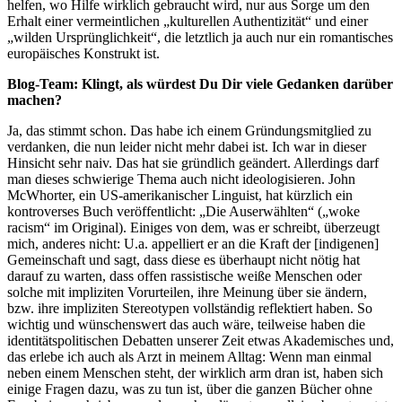
helfen, wo Hilfe wirklich gebraucht wird, nur aus Sorge um den
Erhalt einer vermeintlichen „kulturellen Authentizität“ und einer
„wilden Ursprünglichkeit“, die letztlich ja auch nur ein romantisches
europäisches Konstrukt ist.
Blog-Team: Klingt, als würdest Du Dir viele Gedanken darüber
machen?
Ja, das stimmt schon. Das habe ich einem Gründungsmitglied zu
verdanken, die nun leider nicht mehr dabei ist. Ich war in dieser
Hinsicht sehr naiv. Das hat sie gründlich geändert. Allerdings darf
man dieses schwierige Thema auch nicht ideologisieren. John
McWhorter, ein US-amerikanischer Linguist, hat kürzlich ein
kontroverses Buch veröffentlicht: „Die Auserwählten“ („woke
racism“ im Original). Einiges von dem, was er schreibt, überzeugt
mich, anderes nicht: U.a. appelliert er an die Kraft der [indigenen]
Gemeinschaft und sagt, dass diese es überhaupt nicht nötig hat
darauf zu warten, dass offen rassistische weiße Menschen oder
solche mit impliziten Vorurteilen, ihre Meinung über sie ändern,
bzw. ihre impliziten Stereotypen vollständig reflektiert haben. So
wichtig und wünschenswert das auch wäre, teilweise haben die
identitätspolitischen Debatten unserer Zeit etwas Akademisches und,
das erlebe ich auch als Arzt in meinem Alltag: Wenn man einmal
neben einem Menschen steht, der wirklich arm dran ist, haben sich
einige Fragen dazu, was zu tun ist, über die ganzen Bücher ohne