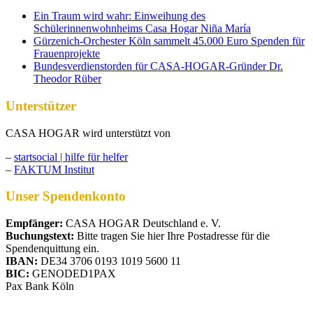
Ein Traum wird wahr: Einweihung des
Schülerinnenwohnheims Casa Hogar Niña María
Gürzenich-Orchester Köln sammelt 45.000 Euro Spenden für
Frauenprojekte
Bundesverdienstorden für CASA-HOGAR-Gründer Dr.
Theodor Rüber
Unterstützer
CASA HOGAR wird unterstützt von
–
startsocial | hilfe für helfer
–
FAKTUM Institut
Unser Spendenkonto
Empfänger:
CASA HOGAR Deutschland e. V.
Buchungstext:
Bitte tragen Sie hier Ihre Postadresse für die
Spendenquittung ein.
IBAN:
DE34 3706 0193 1019 5600 11
BIC:
GENODED1PAX
Pax Bank Köln